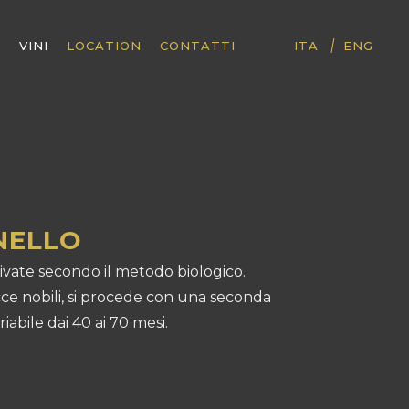
|
I
VINI
LOCATION
CONTATTI
ITA
ENG
NELLO
tivate secondo il metodo biologico.
cce nobili, si procede con una seconda
iabile dai 40 ai 70 mesi.