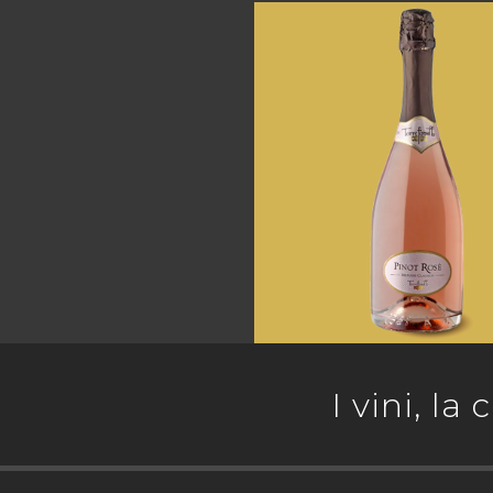
Pinot Rosè
I vini, la
Spumanti Metodo Classic
Nero